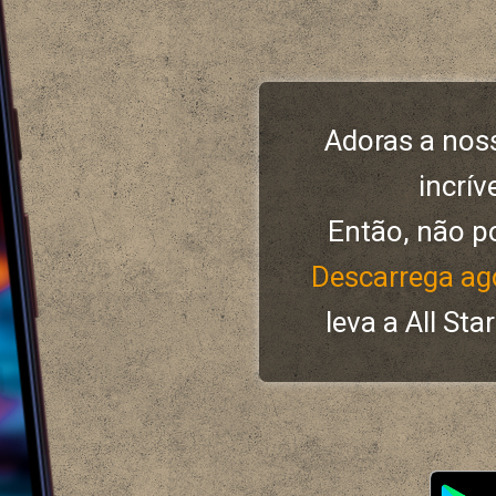
Adoras a nos
incrív
Então, não p
Descarrega ag
leva a All Sta