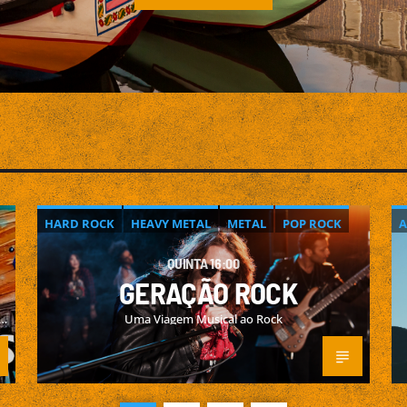
HARD ROCK
HEAVY METAL
METAL
POP ROCK
A
ROCK
ROCK & ROLL
QUINTA 16:00
GERAÇÃO ROCK
Uma Viagem Musical ao Rock