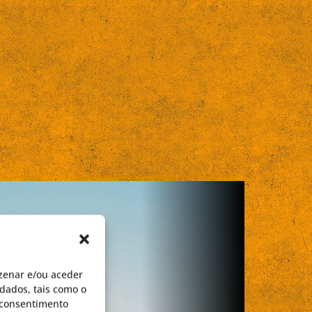
zenar e/ou aceder
dados, tais como o
o consentimento