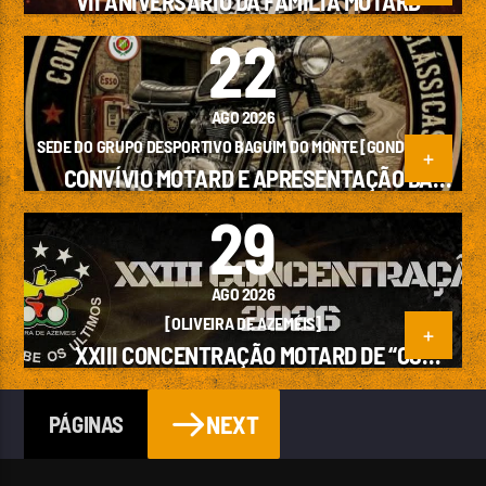
VII ANIVERSARIO DA FAMILIA MOTARD
22
AGO 2026
SEDE DO GRUPO DESPORTIVO BAGUIM DO MONTE [GONDOMAR]
CONVÍVIO MOTARD E APRESENTAÇÃO DA
SECÇÃO DE MOTAS CLÁSSICAS DO G.D.B.M
29
AGO 2026
[OLIVEIRA DE AZEMÉIS]
XXIII CONCENTRAÇÃO MOTARD DE “OS
ÚLTIMOS”
NEXT
PÁGINAS