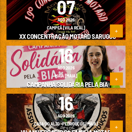
07
AGO 2026
CAMPEÃ [VILA REAL]
XX CONCENTRAÇÃO MOTARD SARUGOS
Emissão da All Stars Radio
16
AGO 2026
MAIA [MAIA]
CAMPANHA SOLIDÁRIA PELA BIA
16
AGO 2026
CASA DO ALTO -PEDROUÇOS [MAIA]