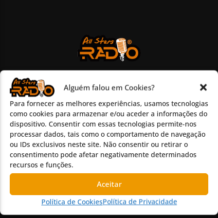
CONTACTOS
Alguém falou em Cookies?
Para fornecer as melhores experiências, usamos tecnologias
https://allstarsradio.net
como cookies para armazenar e/ou aceder a informações do
dispositivo. Consentir com essas tecnologias permite-nos
(+351) 967 879 546
processar dados, tais como o comportamento de navegação
geral@allstarsradio.net
ou IDs exclusivos neste site. Não consentir ou retirar o
consentimento pode afetar negativamente determinados
recursos e funções.
MENU
Aceitar
Início
Política de Cookies
Política de Privacidade
Programas