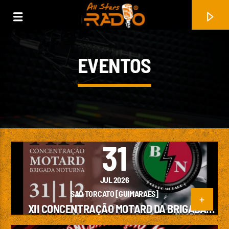
EVENTOS
31
JUL 2026
FAIXA ATUAL
SAO TORCATO [GUIMARAES]
XII CONCENTRAÇÃO MOTARD DA BRIGADA
HIGHER DEVOTION
NOTURNA
JIMMY EAT WORLD