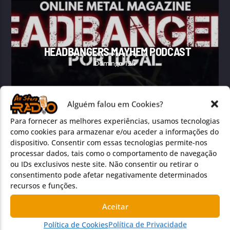
HEADBANGERS MAYHEM PODCAST
Domingo 12h
Alguém falou em Cookies?
Para fornecer as melhores experiências, usamos tecnologias
como cookies para armazenar e/ou aceder a informações do
dispositivo. Consentir com essas tecnologias permite-nos
processar dados, tais como o comportamento de navegação
ALTERNATIVE METAL
BLACK METAL
CROSSOVER
ou IDs exclusivos neste site. Não consentir ou retirar o
CROSSOVER HARDCORE
CROSSOVER THRASH
consentimento pode afetar negativamente determinados
recursos e funções.
CRUST PUNK
DEATH METAL
DEATHCORE
DJENT
Aceitar
FORÇA BRUTA (REPOSIÇÃO)
DOOM METAL
EXTREME METAL
GOTHIC METAL
Metal & Hard N' Heavy na All Stars Radio
Política de Cookies
Política de Privacidade
GRINDCORE
GROOVE METAL
HARD METAL