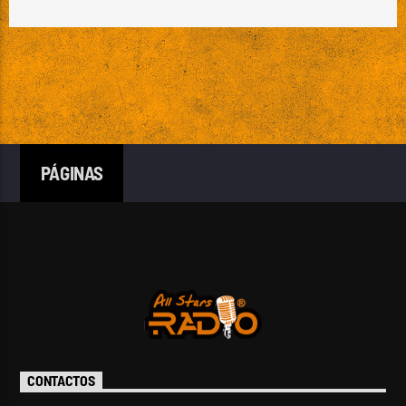
NU METAL
POST-HARDCORE
POWER METAL
POWERVIOLENCE
PROGRAMA DE AUTOR
PUNK
PUNK ROCK
RAPCORE
RIOT GRRRL
SCREAMO
SKRAMZ
SLUDGE METAL
SYMPHONIC METAL
TECH DEATH
TECHNICAL DEATH METAL
THRASHCORE
PÁGINAS
VIKING METAL
CONTACTOS