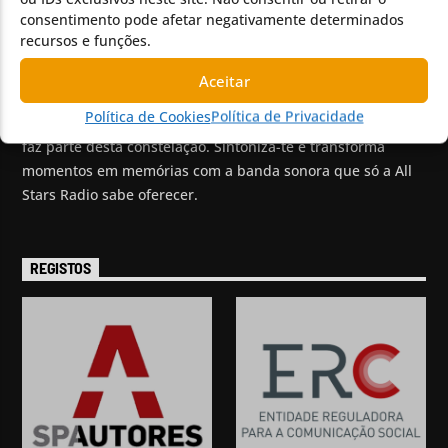
consentimento pode afetar negativamente determinados
recursos e funções.
SOBRE NÓS
Aceitar
Fruto de uma visão sem amarras, oferecemos uma sinfonia
Política de Cookies
Política de Privacidade
de géneros e programas autênticos, porque cada ouvinte
faz parte desta constelação. Sintoniza-te e transforma
momentos em memórias com a banda sonora que só a All
Stars Radio sabe oferecer.
REGISTOS