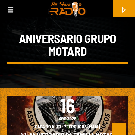
ANIVERSARIO GRUPO
MOTARD
16
FAIXA ATUAL
AGO 2026
FORÇA BRUTA, COM JOÃO ROMÃO
CASA DO ALTO -PEDROUÇOS [MAIA]
ALL STARS RADIO