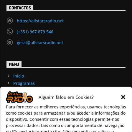
CONTACTOS
https://allstarsradio.net
(+351) 967 879 546
geral@allstarsradio.net
MENU
Início
Programas
Eventos
Alguém falou em Cookies?
Magazine
Chat
Para fornecer as melhores experiências, usamos tecnologias
como cookies para armazenar e/ou aceder a informações do
Discos Pedidos
dispositivo. Consentir com essas tecnologias permite-nos
Vídeos
processar dados, tais como o comportamento de navegação
Promoção de Bandas
ou IDs exclusivos neste site. Não consentir ou retirar o