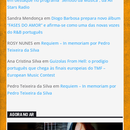
em destaque no programa “Sentido da Música”, da All
Stars Radio
Sandra Mendonça
em
Diogo Barbosa prepara novo álbum
“FASES DO AMOR” e afirma-se como uma das novas vozes
do R&B português
ROSY NUNES
em
Requiem – In memoriam por Pedro
Teixeira da Silva
Ana Cristina Silva
em
Guizolas From Hell: o prodígio
português que chega às finais europeias do TMF –
European Music Contest
Pedro Teixeira da Silva
em
Requiem – In memoriam por
Pedro Teixeira da Silva
AGORA NO AR