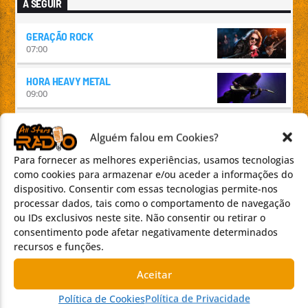
A SEGUIR
GERAÇÃO ROCK
07:00
HORA HEAVY METAL
09:00
NOVIDADES NO AR
Alguém falou em Cookies?
10:00
Para fornecer as melhores experiências, usamos tecnologias
ALMA LUSA
como cookies para armazenar e/ou aceder a informações do
12:00
dispositivo. Consentir com essas tecnologias permite-nos
processar dados, tais como o comportamento de navegação
GERAÇÃO ROCK
ou IDs exclusivos neste site. Não consentir ou retirar o
15:00
consentimento pode afetar negativamente determinados
recursos e funções.
CADILLAC
17:00
Aceitar
Política de Cookies
Política de Privacidade
QUINTA PAKÓVIA COM DJ PUNK TOMÉ