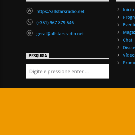
Início
https://allstarsradio.net
Prog
(+351) 967 879 546
Event
Maga
geral@allstarsradio.net
Chat
Disco
Vídeo
PESQUISA
Promo