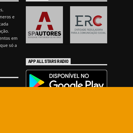
s,
neros e
cada
ação.
mentos em
que só a
APP ALL STARS RADIO