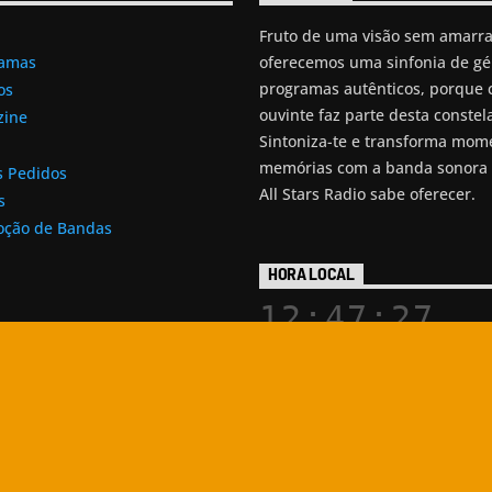
Fruto de uma visão sem amarra
oferecemos uma sinfonia de gé
ramas
programas autênticos, porque 
os
ouvinte faz parte desta constel
zine
Sintoniza-te e transforma mo
memórias com a banda sonora 
s Pedidos
All Stars Radio sabe oferecer.
s
ção de Bandas
HORA LOCAL
12:47:28