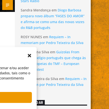
Stars Radio
Sandra Mendonça
em
Diogo Barbosa
prepara novo álbum “FASES DO AMOR”
e afirma-se como uma das novas vozes
do R&B português
ROSY NUNES
em
Requiem – In
memoriam por Pedro Teixeira da Silva
Ana Cristina Silva
em
Guizolas From
Hell: o prodígio português que chega às
finais europeias do TMF – European
zenar e/ou aceder
Music Contest
dados, tais como o
o consentimento
Pedro Teixeira da Silva
em
Requiem – In
memoriam por Pedro Teixeira da Silva
2
AGORA NO AR