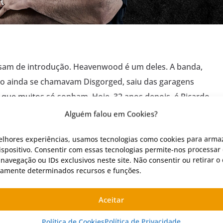
sam de introdução. Heavenwood é um deles. A banda,
o ainda se chamavam Disgorged, saiu das garagens
 que muitos só sonham. Hoje, 32 anos depois, é Ricardo
rega a tocha. Não queres esperar? Salta já para a
Alguém falou em Cookies?
. Do […]
elhores experiências, usamos tecnologias como cookies para arma
spositivo. Consentir com essas tecnologias permite-nos processar 
avegação ou IDs exclusivos neste site. Não consentir ou retirar 
vamente determinados recursos e funções.
Aceitar
TA
MÚSICA
Política de Cookies
Política de Privacidade