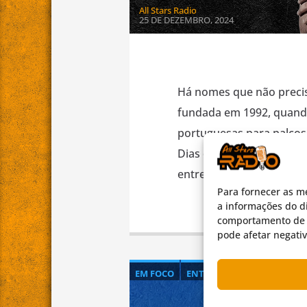
All Stars Radio
25 DE DEZEMBRO, 2024
Há nomes que não preci
fundada em 1992, quand
portuguesas para palcos
Dias dos Santos quem car
entrevista a Heavenwood
Para fornecer as m
a informações do di
comportamento de n
pode afetar negati
EM FOCO
ENTREVISTA
FORÇA BRU