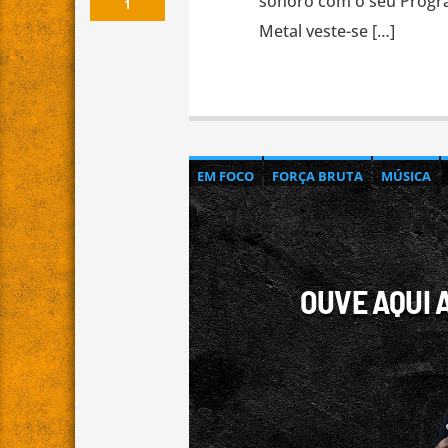
sonoro com o seu Progra
1
Metal veste-se […]
EM FOCO
FORÇA BRUTA
MÚSICA
OUVE AQUI 