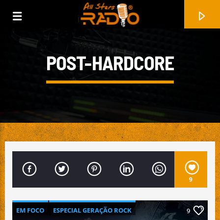
POST-HARDCORE
9
FAIXA ATUAL
UNIVERSAL RADIO
EM FOCO
ESPECIAL GERAÇÃO ROCK
9
DRAGON