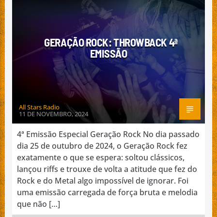
INTERNACIONAL
MÚSICA
NACIONAL
GERAÇÃO ROCK: THROWBACK 4ª
EMISSÃO
Emissão da All Stars Radio
All Stars Radio
11 DE NOVEMBRO, 2024
4ª Emissão Especial Geração Rock No dia passado
dia 25 de outubro de 2024, o Geração Rock fez
exatamente o que se espera: soltou clássicos,
lançou riffs e trouxe de volta a atitude que fez do
Rock e do Metal algo impossível de ignorar. Foi
uma emissão carregada de força bruta e melodia
que não […]