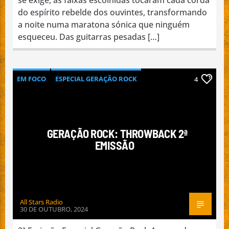
do espírito rebelde dos ouvintes, transformando
a noite numa maratona sónica que ninguém
esqueceu. Das guitarras pesadas […]
EM FOCO
ESPECIAL GERAÇÃO ROCK
4
INTERNACIONAL
MÚSICA
NACIONAL
GERAÇÃO ROCK: THROWBACK 2ª
EMISSÃO
All Stars Radio
30 DE OUTUBRO, 2024