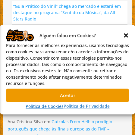
“Guia Prático do Vinil” chega ao mercado e estará em
destaque no programa “Sentido da Música”, da All
Stars Radio
Alguém falou em Cookies?
COMENTÁRIOS RECENTES
Para fornecer as melhores experiências, usamos tecnologias
Brito
em
“Guia Prático do Vinil” chega ao mercado e estará
como cookies para armazenar e/ou aceder a informações do
dispositivo. Consentir com essas tecnologias permite-nos
em destaque no programa “Sentido da Música”, da All
processar dados, tais como o comportamento de navegação
Stars Radio
ou IDs exclusivos neste site. Não consentir ou retirar o
consentimento pode afetar negativamente determinados
Sandra Mendonça
em
Diogo Barbosa prepara novo álbum
recursos e funções.
“FASES DO AMOR” e afirma-se como uma das novas vozes
do R&B português
Aceitar
ROSY NUNES
em
Requiem – In memoriam por Pedro
Política de Cookies
Política de Privacidade
Teixeira da Silva
Ana Cristina Silva
em
Guizolas From Hell: o prodígio
português que chega às finais europeias do TMF –