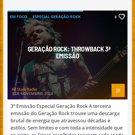
EM FOCO
ESPECIAL GERAÇÃO ROCK
8
INTERNACIONAL
MÚSICA
NACIONAL
GERAÇÃO ROCK: THROWBACK 3ª
EMISSÃO
All Stars Radio
3 DE NOVEMBRO, 2024
3ª Emissão Especial Geração Rock A terceira
emissão do Geração Rock trouxe uma descarga
brutal de energia que atravessou décadas e
estilos. Sem limites e com toda a intensidade que
se exige, as faixas escolhidas tocaram cada corda