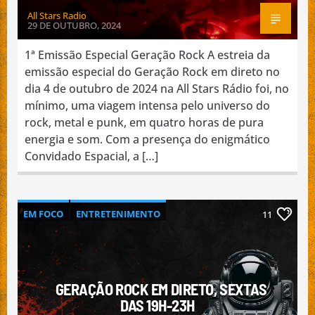
All Stars Radio
29 DE OUTUBRO, 2024
1ª Emissão Especial Geração Rock A estreia da
emissão especial do Geração Rock em direto no
dia 4 de outubro de 2024 na All Stars Rádio foi, no
mínimo, uma viagem intensa pelo universo do
rock, metal e punk, em quatro horas de pura
energia e som. Com a presença do enigmático
Convidado Espacial, a […]
EM FOCO
ENTRETENIMENTO
11
ESPECIAL GERAÇÃO ROCK
INTERNACIONAL
MÚSICA
NACIONAL
GERAÇÃO ROCK EM DIRETO, SEXTAS
DAS 19H-23H