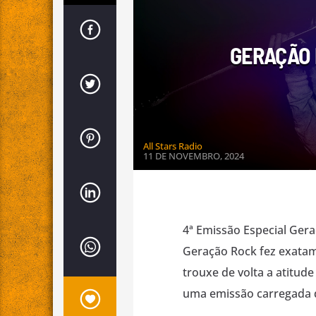
GERAÇÃO 
All Stars Radio
11 DE NOVEMBRO, 2024
4ª Emissão Especial Gera
Geração Rock fez exatame
trouxe de volta a atitude
uma emissão carregada d