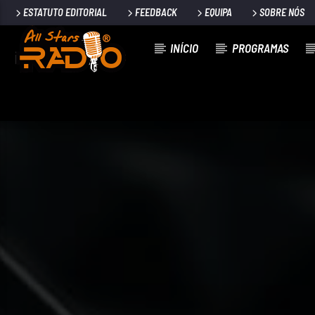
ESTATUTO EDITORIAL
FEEDBACK
EQUIPA
SOBRE NÓS
INÍCIO
PROGRAMAS
FAIXA ATUAL
I WON'T LET YOU DOWN
MATT NASH