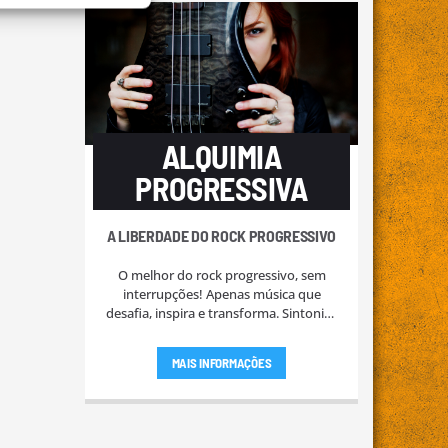
ALQUIMIA
PROGRESSIVA
A LIBERDADE DO ROCK PROGRESSIVO
O melhor do rock progressivo, sem
interrupções! Apenas música que
desafia, inspira e transforma. Sintoniza
e deixa a tua alma vibrar com as
sinfonias do progresso.
MAIS INFORMAÇÕES