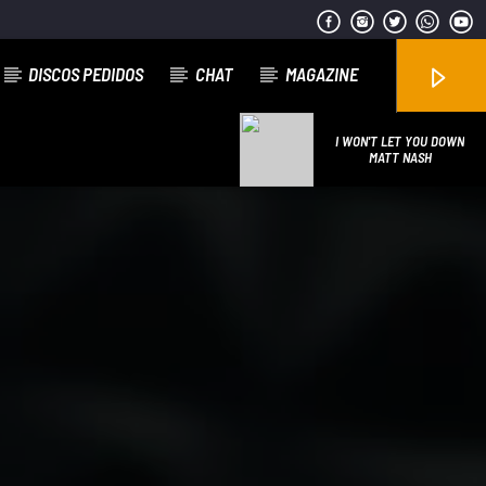
DISCOS PEDIDOS
CHAT
MAGAZINE
I WON'T LET YOU DOWN
MATT NASH
Emissão da All Stars Radio