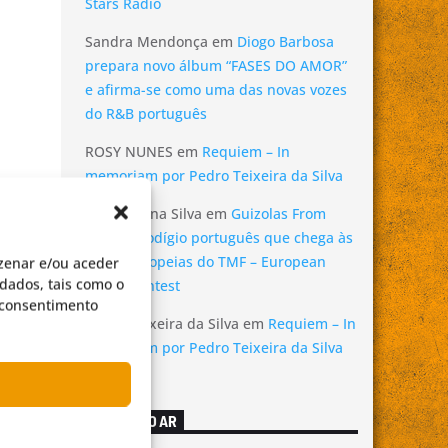
Stars Radio
Sandra Mendonça
em
Diogo Barbosa
prepara novo álbum “FASES DO AMOR”
e afirma-se como uma das novas vozes
do R&B português
ROSY NUNES
em
Requiem – In
memoriam por Pedro Teixeira da Silva
Ana Cristina Silva
em
Guizolas From
Hell: o prodígio português que chega às
finais europeias do TMF – European
zenar e/ou aceder
dados, tais como o
Music Contest
o consentimento
Pedro Teixeira da Silva
em
Requiem – In
memoriam por Pedro Teixeira da Silva
AGORA NO AR