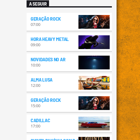
A SEGUIR
GERAÇÃO ROCK
07:00
HORA HEAVY METAL
09:00
NOVIDADES NO AR
10:00
ALMA LUSA
12:00
GERAÇÃO ROCK
15:00
CADILLAC
17:00