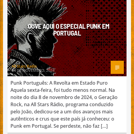
ESPECIAL GERAÇÃO ROCK
MÚSICA
NACIONAL
OUVE AQUI O ESPECIAL PUNK EM
PORTUGAL
Emissão da All Stars Radio
All Stars Radio
24 DE NOVEMBRO, 2024
Punk Português: A Revolta em Estado Puro
Aquela sexta-feira, foi tudo menos normal. Na
noite do dia 8 de novembro de 2024, o Geração
Rock, na All Stars Rádio, programa conduzido
pelo João, dedicou-se a um dos avanços mais
autênticos e crus que este país já conheceu: o
Punk em Portugal. Se perdeste, não faz […]