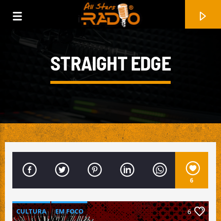
STRAIGHT EDGE
6
FAIXA ATUAL
AFTERLIFE PT. 2
CULTURA
EM FOCO
6
VELCROCRANES