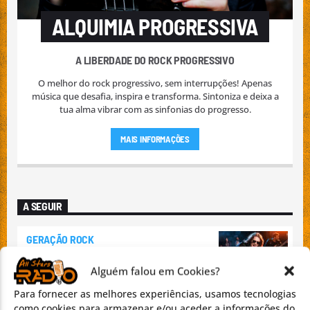
ALQUIMIA PROGRESSIVA
A LIBERDADE DO ROCK PROGRESSIVO
O melhor do rock progressivo, sem interrupções! Apenas
música que desafia, inspira e transforma. Sintoniza e deixa a
tua alma vibrar com as sinfonias do progresso.
MAIS INFORMAÇÕES
A SEGUIR
GERAÇÃO ROCK
07:00
Alguém falou em Cookies?
THE BEST OF IRISH INDIE
Para fornecer as melhores experiências, usamos tecnologias
09:30
como cookies para armazenar e/ou aceder a informações do