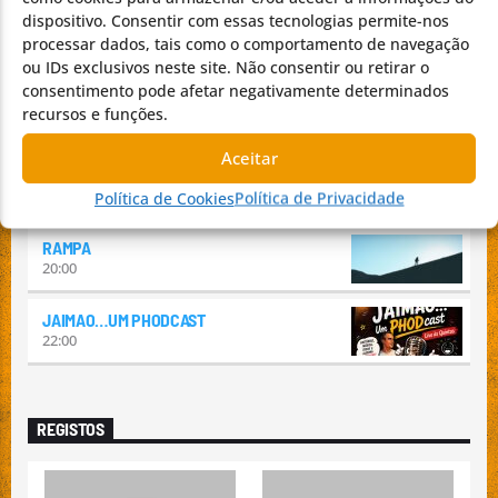
dispositivo. Consentir com essas tecnologias permite-nos
ALMA LUSA
processar dados, tais como o comportamento de navegação
11:00
ou IDs exclusivos neste site. Não consentir ou retirar o
consentimento pode afetar negativamente determinados
SENTIDO DA MÚSICA
recursos e funções.
14:00
Aceitar
GERAÇÃO ROCK
16:00
Política de Cookies
Política de Privacidade
RAMPA
20:00
JAIMAO…UM PHODCAST
22:00
REGISTOS