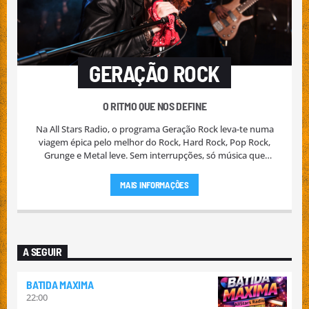
GERAÇÃO ROCK
O RITMO QUE NOS DEFINE
Na All Stars Radio, o programa Geração Rock leva-te numa
viagem épica pelo melhor do Rock, Hard Rock, Pop Rock,
Grunge e Metal leve. Sem interrupções, só música que
define gerações e estilos, unindo clássicos e novidades em
uma playlist vibrante e envolvente.
MAIS INFORMAÇÕES
A SEGUIR
BATIDA MAXIMA
22:00