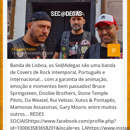
SEC@DEGAS
All Stars Radio
15 DE NOVEMBRO, 2024
Banda de Lisboa, os Se@Adegas são uma banda
de Covers de Rock intemporal, Português e
Internacional… com a garantia de animação,
emoção e momentos bem passados! Bruce
Springsteen, Doobie Brothers, Stone Temple
Pilots, Da Weasel, Rui Veloso, Xutos & Pontapés,
Mamonas Assassinas, Gary Moore, entre muitos
outros… REDES
SOCIAIShttps://www.facebook.com/profile.php?
id=100063583658291&locale=es_LAhttps://www.insta