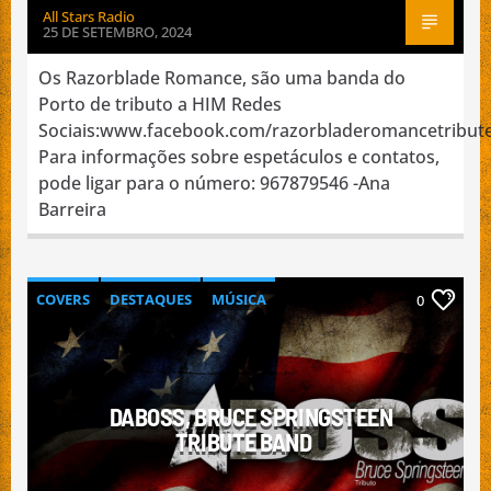
All Stars Radio
25 DE SETEMBRO, 2024
Os Razorblade Romance, são uma banda do
Porto de tributo a HIM Redes
Sociais:www.facebook.com/razorbladeromancetribu
Para informações sobre espetáculos e contatos,
pode ligar para o número: 967879546 -Ana
Barreira
COVERS
DESTAQUES
MÚSICA
0
NACIONAL
PROMOÇÃO DE BANDAS
DABOSS, BRUCE SPRINGSTEEN
TRIBUTE BAND