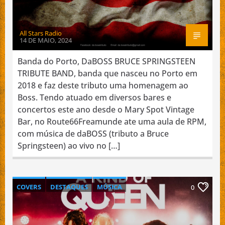
All Stars Radio
14 DE MAIO, 2024
Banda do Porto, DaBOSS BRUCE SPRINGSTEEN
TRIBUTE BAND, banda que nasceu no Porto em
2018 e faz deste tributo uma homenagem ao
Boss. Tendo atuado em diversos bares e
concertos este ano desde o Mary Spot Vintage
Bar, no Route66Freamunde ate uma aula de RPM,
com música de daBOSS (tributo a Bruce
Springsteen) ao vivo no […]
COVERS
DESTAQUES
MÚSICA
0
NACIONAL
PROMOÇÃO DE BANDAS