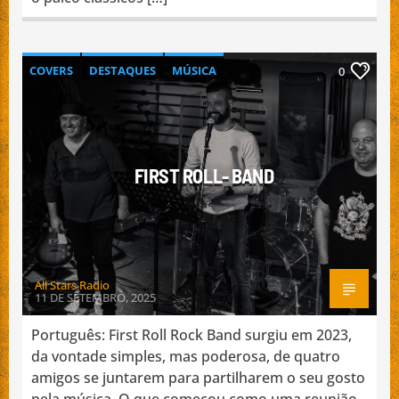
COVERS
DESTAQUES
MÚSICA
0
NACIONAL
PROMOÇÃO DE BANDAS
FIRST ROLL- BAND
All Stars Radio
11 DE SETEMBRO, 2025
Português: First Roll Rock Band surgiu em 2023,
da vontade simples, mas poderosa, de quatro
amigos se juntarem para partilharem o seu gosto
pela música. O que começou como uma reunião