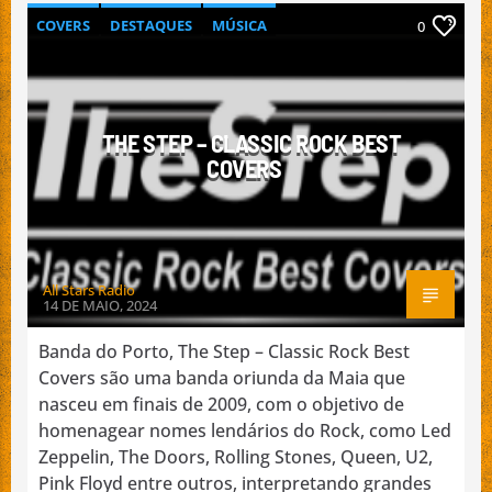
COVERS
DESTAQUES
MÚSICA
0
NACIONAL
PROMOÇÃO DE BANDAS
THE STEP – CLASSIC ROCK BEST
COVERS
All Stars Radio
14 DE MAIO, 2024
Banda do Porto, The Step – Classic Rock Best
Covers são uma banda oriunda da Maia que
nasceu em finais de 2009, com o objetivo de
homenagear nomes lendários do Rock, como Led
Zeppelin, The Doors, Rolling Stones, Queen, U2,
Pink Floyd entre outros, interpretando grandes