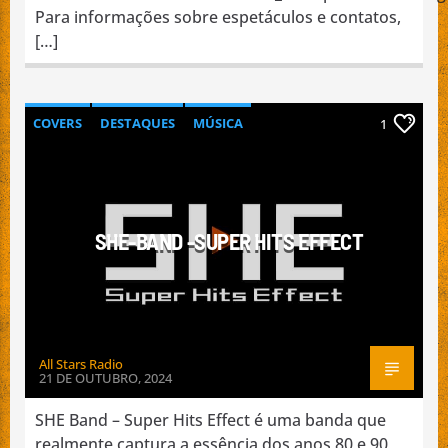
Para informações sobre espetáculos e contatos,
[…]
COVERS
DESTAQUES
MÚSICA
1
NACIONAL
PROMOÇÃO DE BANDAS
SHE-BAND -SUPER HITS EFFECT
All Stars Radio
21 DE OUTUBRO, 2024
SHE Band – Super Hits Effect é uma banda que
realmente captura a essência dos anos 80 e 90,