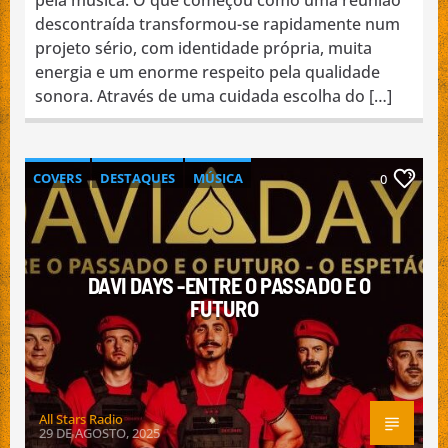
descontraída transformou-se rapidamente num
projeto sério, com identidade própria, muita
energia e um enorme respeito pela qualidade
sonora. Através de uma cuidada escolha do […]
COVERS
DESTAQUES
MÚSICA
0
NACIONAL
PROMOÇÃO DE BANDAS
DAVI DAYS -ENTRE O PASSADO E O
FUTURO
All Stars Radio
29 DE AGOSTO, 2025