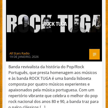
MÚSICA AO VIVO
NACIONAL
PROMOÇÃO DE BANDAS
ROCK TUGA
Emissão da All Stars Radio
All Stars Radio
19 DE JANEIRO, 2026
Banda revivalista da história do Pop/Rock
Português, que presta homenagem aos músicos
e às banda ROCK TUGA é uma banda lisboeta
composta por quatro músicos experientes e
apaixonados pela música portuguesa. Com um
repertório vibrante que celebra o melhor do pop
rock nacional dos anos 80 e 90, a banda traz para
o palco clássicos […]