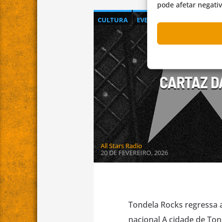
pode afetar negati
CULTURA
EVENTOS
FESTIVAL
FE
MÚSICA
MÚSICA AO VIVO
NACION
PROMOÇÃO DE ARTISTA
CARTAZ D
All Stars Radio
20 DE FEVEREIRO, 2026
Tondela Rocks regressa a
nacional A cidade de Ton