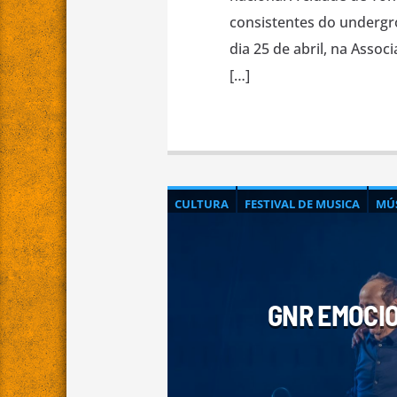
consistentes do undergro
dia 25 de abril, na Asso
[…]
CULTURA
FESTIVAL DE MUSICA
MÚ
REPORTAGEM FOTOGRÁFICA
GNR EMOCI