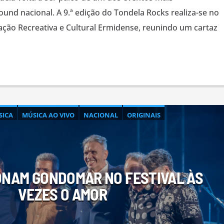
und nacional. A 9.ª edição do Tondela Rocks realiza-se no
ciação Recreativa e Cultural Ermidense, reunindo um cartaz
SICA
MÚSICA AO VIVO
NACIONAL
ORIGINAIS
ONAM GONDOMAR NO FESTIVAL ÀS
VEZES O AMOR