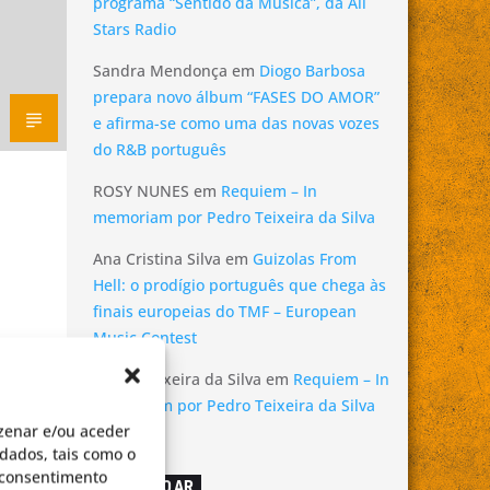
programa “Sentido da Música”, da All
Stars Radio
Sandra Mendonça
em
Diogo Barbosa
prepara novo álbum “FASES DO AMOR”
e afirma-se como uma das novas vozes
do R&B português
ROSY NUNES
em
Requiem – In
memoriam por Pedro Teixeira da Silva
Ana Cristina Silva
em
Guizolas From
Hell: o prodígio português que chega às
finais europeias do TMF – European
Music Contest
Pedro Teixeira da Silva
em
Requiem – In
memoriam por Pedro Teixeira da Silva
zenar e/ou aceder
dados, tais como o
o consentimento
AGORA NO AR