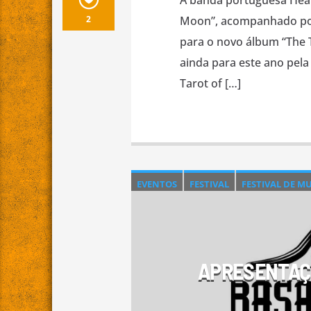
A banda portuguesa Heav
2
Moon”, acompanhado por 
para o novo álbum “The T
ainda para este ano pela
Tarot of […]
EVENTOS
FESTIVAL
FESTIVAL DE M
NACIONAL
NOTÍCIAS
ORIGINAIS
APRESENTAÇÃ