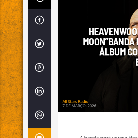
ORIGINAIS
PROMOÇÃO DE ARTISTA
HEAVENWOOD
MOON”BANDA 
ÁLBUM CO
All Stars Radio
7 DE MARÇO, 2026