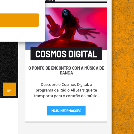
0
COSMOS DIGITAL
O PONTO DE ENCONTRO COM A MÚSICA DE
DANÇA
Descobre o Cosmos Digital, o
programa da Rádio All Stars que te
transporta para o coração da música
de dança e eletrónica. Sem
interrupções, apenas a energia pura
MAIS INFORMAÇÕES
das melhores batidas do momento.
Sintoniza e deixa-te levar pela melodia!