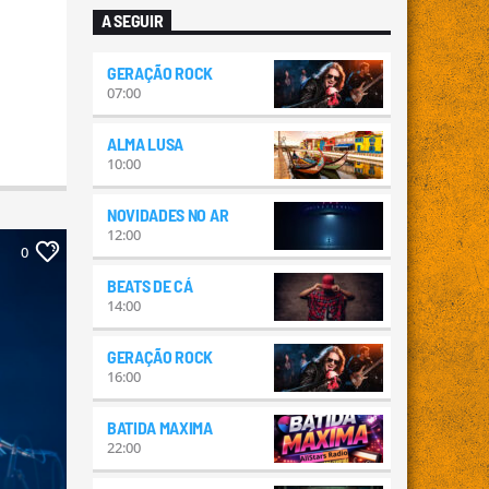
A SEGUIR
GERAÇÃO ROCK
07:00
ALMA LUSA
10:00
NOVIDADES NO AR
12:00
0
BEATS DE CÁ
14:00
GERAÇÃO ROCK
16:00
BATIDA MAXIMA
22:00