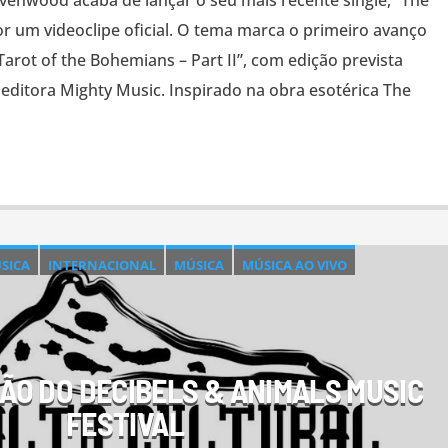
enwood acaba de lançar o seu mais recente single, “The
um videoclipe oficial. O tema marca o primeiro avanço
arot of the Bohemians – Part II”, com edição prevista
 editora Mighty Music. Inspirado na obra esotérica The
USICA
INTERNACIONAL
MÚSICA
MÚSICA AO VIVO
O DO DECIBELS & ANIMALS MUSIC
FESTIVAL