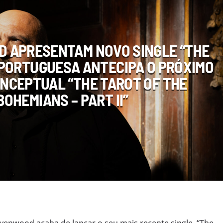
 APRESENTAM NOVO SINGLE “THE
PORTUGUESA ANTECIPA O PRÓXIMO
NCEPTUAL “THE TAROT OF THE
BOHEMIANS – PART II”