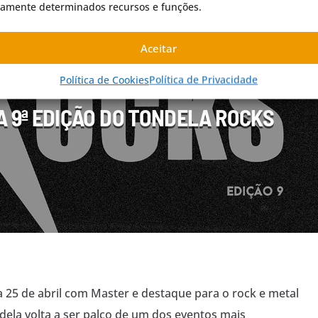
vamente determinados recursos e funções.
STIVAL DE MUSICA
FESTIVAL ROCK
INTERNACIONAL
Aceitar
AL
NOTÍCIAS
ORIGINAIS
PARCERIAS
Política de Cookies
Política de Privacidade
A 9ª EDIÇÃO DO TONDELA ROCKS
 25 de abril com Master e destaque para o rock e metal
dela volta a ser palco de um dos eventos mais