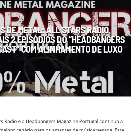
S DE METAL: ALL STARS RADIO
IS 2 EPISÓDIOS DO “HEADBANGERS
AST” COM ALINHAMENTO DE LUXO
tars Radio e a Headbangers Magazine Portugal continua a
o melhor cenário para os amantes de música pesada. Este