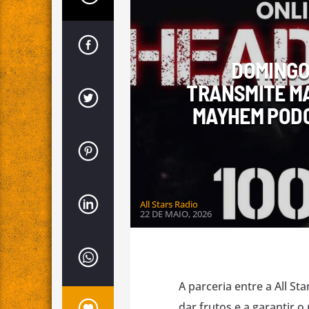
PROGRAMA DE RADIO
DOMINGO
TRANSMITE MA
MAYHEM PODC
All Stars Radio
22 DE MAIO, 2026
A parceria entre a All S
dar frutos e a garantir 