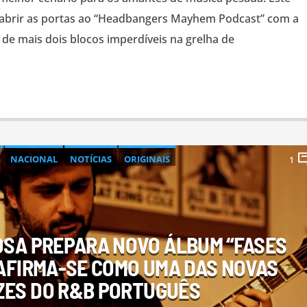
a abrir as portas ao “Headbangers Mayhem Podcast” com a
de mais dois blocos imperdíveis na grelha de
NACIONAL
NOTÍCIAS
ORIGINAIS
1
OMOÇÃO DE ARTISTA
OSA PREPARA NOVO ÁLBUM “FASES
 AFIRMA-SE COMO UMA DAS NOVAS
ZES DO R&B PORTUGUÊS