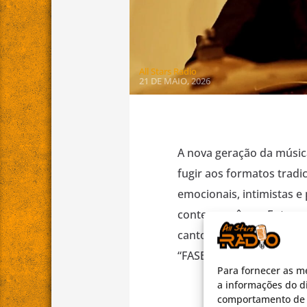
All Stars Radio
21 DE MAIO, 2026
A nova geração da músic
fugir aos formatos trad
emocionais, intimistas e
contemporâneo. Entre e
cantor e compositor por
“FASES DO AMOR”. […]
Para fornecer as m
a informações do di
comportamento de n