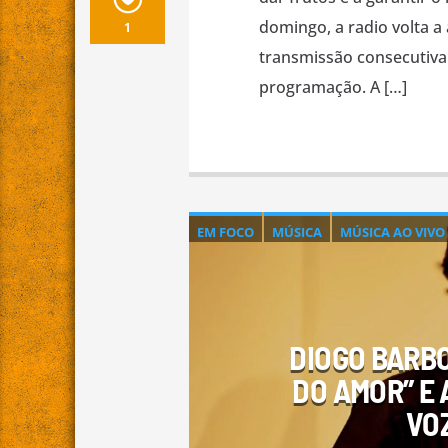
domingo, a radio volta 
1
transmissão consecutiva 
programação. A […]
EM FOCO
MÚSICA
MÚSICA AO VIVO
PROGRAMA SENTIDO DA MUSICA
PR
DIOGO BARB
DO AMOR” E
VO