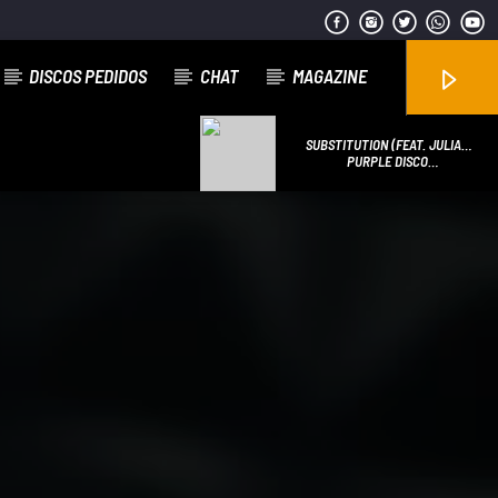
DISCOS PEDIDOS
CHAT
MAGAZINE
SUBSTITUTION (FEAT. JULIAN
PERRETTA)
PURPLE DISCO
MACHINE/KUNGS/JULIAN
PERRETTA
Emissão da All Stars Radio