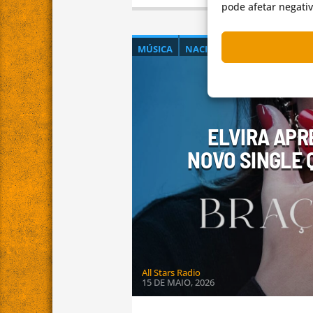
pode afetar negati
MÚSICA
NACIONAL
NOTÍCIAS
OR
ELVIRA APR
NOVO SINGLE 
All Stars Radio
15 DE MAIO, 2026