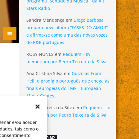
programa “Sentido da Música”, da All
Stars Radio
Sandra Mendonça
em
Diogo Barbosa
prepara novo álbum “FASES DO AMOR”
e afirma-se como uma das novas vozes
do R&B português
ROSY NUNES
em
Requiem – In
memoriam por Pedro Teixeira da Silva
Ana Cristina Silva
em
Guizolas From
Hell: o prodígio português que chega às
finais europeias do TMF – European
Music Contest
Pedro Teixeira da Silva
em
Requiem – In
memoriam por Pedro Teixeira da Silva
zenar e/ou aceder
dados, tais como o
o consentimento
AGORA NO AR