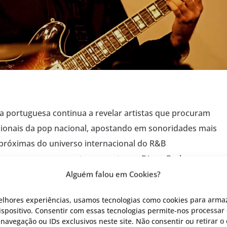
a portuguesa continua a revelar artistas que procuram
icionais da pop nacional, apostando em sonoridades mais
 próximas do universo internacional do R&B
sses nomes emergentes encontra-se Diogo Barbosa,
tuguês que acaba de anunciar o lançamento do álbum
Alguém falou em Cookies?
elhores experiências, usamos tecnologias como cookies para arma
spositivo. Consentir com essas tecnologias permite-nos processar 
avegação ou IDs exclusivos neste site. Não consentir ou retirar 