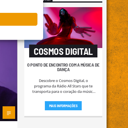
0
COSMOS DIGITAL
O PONTO DE ENCONTRO COM A MÚSICA DE
DANÇA
Descobre o Cosmos Digital, o
programa da Rádio All Stars que te
transporta para o coração da música
de dança e eletrónica. Sem
interrupções, apenas a energia pura
MAIS INFORMAÇÕES
das melhores batidas do momento.
Sintoniza e deixa-te levar pela melodia!