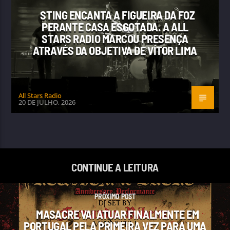
STING ENCANTA A FIGUEIRA DA FOZ
PERANTE CASA ESGOTADA. A ALL
STARS RADIO MARCOU PRESENÇA
ATRAVÉS DA OBJETIVA DE VÍTOR LIMA
All Stars Radio
20 DE JULHO, 2026
CONTINUE A LEITURA
PRÓXIMO POST
MASACRE VAI ATUAR FINALMENTE EM
PORTUGAL PELA PRIMEIRA VEZ PARA UMA