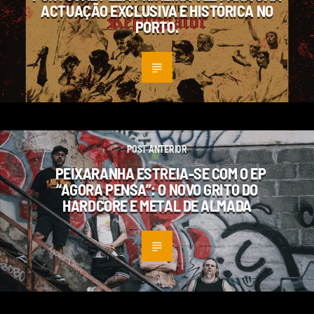
ACTUAÇÃO EXCLUSIVA E HISTÓRICA NO
PORTO.
POST ANTERIOR
PEIXARANHA ESTREIA-SE COM O EP
“AGORA PENSA”: O NOVO GRITO DO
HARDCORE E METAL DE ALMADA