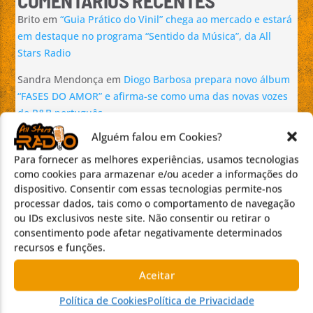
COMENTÁRIOS RECENTES
Brito
em
“Guia Prático do Vinil” chega ao mercado e estará
em destaque no programa “Sentido da Música”, da All
Stars Radio
Sandra Mendonça
em
Diogo Barbosa prepara novo álbum
“FASES DO AMOR” e afirma-se como uma das novas vozes
do R&B português
Alguém falou em Cookies?
ROSY NUNES
em
Requiem – In memoriam por Pedro
Teixeira da Silva
Para fornecer as melhores experiências, usamos tecnologias
como cookies para armazenar e/ou aceder a informações do
Ana Cristina Silva
em
Guizolas From Hell: o prodígio
dispositivo. Consentir com essas tecnologias permite-nos
português que chega às finais europeias do TMF –
processar dados, tais como o comportamento de navegação
European Music Contest
ou IDs exclusivos neste site. Não consentir ou retirar o
consentimento pode afetar negativamente determinados
Pedro Teixeira da Silva
em
Requiem – In memoriam por
recursos e funções.
Pedro Teixeira da Silva
Aceitar
Política de Cookies
Política de Privacidade
AGORA NO AR