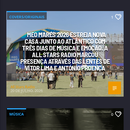
COVERS/ORIGINAIS
1
MEO MARÉS 2026 ESTREIA NOVA
CASA JUNTO AO ATLÂNTICO COM
TRÊS DIAS DE MÚSICA E EMOÇÃO. A
ALL STARS RADIO MARCOU
PRESENÇA ATRAVÉS DAS LENTES DE
VÍTOR LIMA E ANTÓNIO PROENÇA
All Stars Radio
20 DE JULHO, 2026
MÚSICA
0