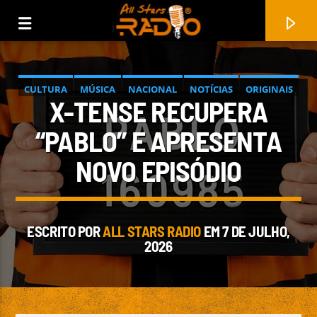
CULTURA
MÚSICA
NACIONAL
NOTÍCIAS
ORIGINAIS
X-TENSE RECUPERA
PROMOÇÃO DE ARTISTA
“PABLO” E APRESENTA
NOVO EPISÓDIO
ESCRITO POR
ALL STARS RADIO
EM 7 DE JULHO,
2026
FAIXA ATUAL
THE GAME
VOLTSTORM