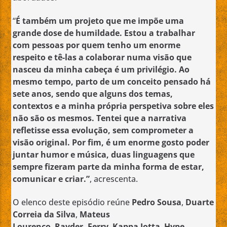
“
É também um projeto que me impõe uma
grande dose de humildade. Estou a trabalhar
com pessoas por quem tenho um enorme
respeito e tê-las a colaborar numa visão que
nasceu da minha cabeça é um privilégio. Ao
mesmo tempo, parto de um conceito pensado há
sete anos, sendo que alguns dos temas,
contextos e a minha própria perspetiva sobre eles
não são os mesmos. Tentei que a narrativa
refletisse essa evolução, sem comprometer a
visão original. Por fim, é um enorme gosto poder
juntar humor e música, duas linguagens que
sempre fizeram parte da minha forma de estar,
comunicar e criar.”
, acrescenta.
O elenco deste episódio reúne
Pedro Sousa
,
Duarte
Correia da Silva
,
Mateus
Lourenço
,
Rayder,
Ferry
,
Kappa Jotta
,
Hype