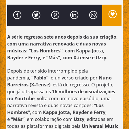
A série regressa sete anos depois da sua criação,
Emissão da All Stars Radio
com uma narrativa renovada e duas novas
músicas: “Los Hombres”, com Kappa Jotta,
Rayder e Ferry, e “Más”, com X-tense e Uzzy.
Depois de ter sido interrompido pela
pandemia,
“Pablo”
, o universo criado por
Nuno
Barreiros (X-Tense)
, está de regresso. O projeto,
que já ultrapassa os
16 milhões de visualizações
no YouTube
, volta com um novo episódio, uma
narrativa revista e duas novas canções:
“Los
Hombres”
, com
Kappa Jotta, Rayder e Ferry
,
e
“Más”
, em colaboração com
Uzzy
, editadas em
todas as plataformas digitais pela
Universal Music