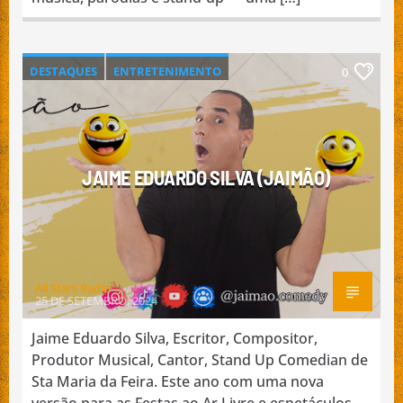
DESTAQUES
ENTRETENIMENTO
0
EVENTOS
NACIONAL
PROMOÇÃO DE ARTISTA
STAND UP COMEDY
JAIME EDUARDO SILVA (JAIMÃO)
All Stars Radio
25 DE SETEMBRO, 2024
Jaime Eduardo Silva, Escritor, Compositor,
Produtor Musical, Cantor, Stand Up Comedian de
Sta Maria da Feira. Este ano com uma nova
versão para as Festas ao Ar Livre e espetáculos