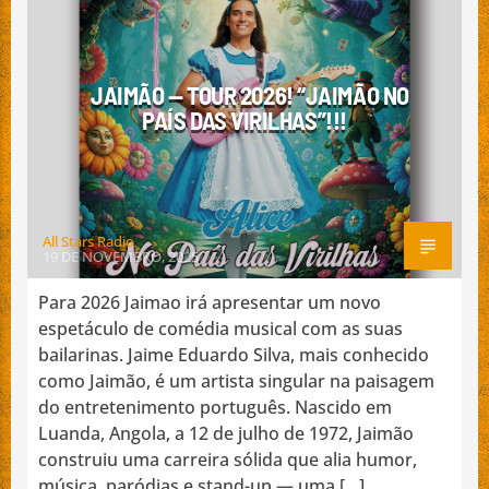
MÚSICA AO VIVO
NACIONAL
NOTÍCIAS
PROMOÇÃO DE ARTISTA
JAIMÃO — TOUR 2026! “JAIMÃO NO
PROMOÇÃO DE BANDAS
PAÍS DAS VIRILHAS”!!!
STAND UP COMEDY
Emissão da All Stars Radio
All Stars Radio
19 DE NOVEMBRO, 2025
Para 2026 Jaimao irá apresentar um novo
espetáculo de comédia musical com as suas
bailarinas. Jaime Eduardo Silva, mais conhecido
como Jaimão, é um artista singular na paisagem
do entretenimento português. Nascido em
Luanda, Angola, a 12 de julho de 1972, Jaimão
construiu uma carreira sólida que alia humor,
música, paródias e stand-up — uma […]