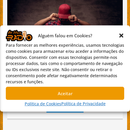
Alguém falou em Cookies?
Para fornecer as melhores experiências, usamos tecnologias
como cookies para armazenar e/ou aceder a informações do
dispositivo. Consentir com essas tecnologias permite-nos
BEATS DE CÁ
processar dados, tais como o comportamento de navegação
ou IDs exclusivos neste site. Não consentir ou retirar o
O TEU ESPAÇO NO UNIVERSO DO RAP EM PORTUGUÊS
consentimento pode afetar negativamente determinados
recursos e funções.
Junta-te a nós no Beats de Cá, o programa da rádio All Stars
que te traz o melhor do Hip Hop Português. Desde os
Aceitar
clássicos inesquecíveis até às últimas novidades, aqui a
música é a verdadeira protagonista!
Política de Cookies
Política de Privacidade
MAIS INFORMAÇÕES