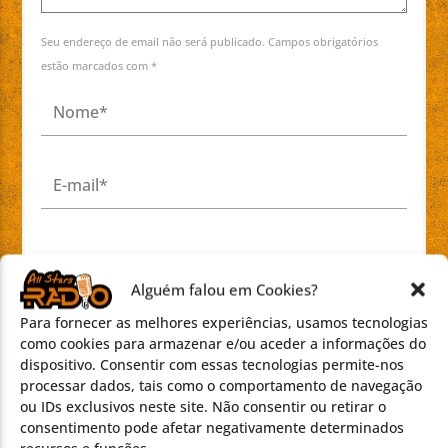
Seu endereço de email não será publicado. Campos obrigatórios
estão marcados com *
Salvar o meu nome, e-mail e site neste
navegador para a próxima vez que eu
Alguém falou em Cookies?
comentar.
Para fornecer as melhores experiências, usamos tecnologias
como cookies para armazenar e/ou aceder a informações do
dispositivo. Consentir com essas tecnologias permite-nos
processar dados, tais como o comportamento de navegação
ou IDs exclusivos neste site. Não consentir ou retirar o
consentimento pode afetar negativamente determinados