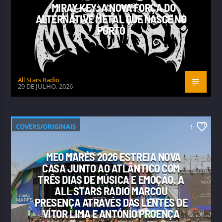
MIRAY KEY: A NOVA FORÇA DO
ALTERNATIVE METAL QUE NASCE NO
PORTO
All Stars Radio
29 DE JULHO, 2026
COVERS/ORIGINAIS
1
MEO MARÉS 2026 ESTREIA NOVA
CASA JUNTO AO ATLÂNTICO COM
TRÊS DIAS DE MÚSICA E EMOÇÃO. A
ALL STARS RADIO MARCOU
PRESENÇA ATRAVÉS DAS LENTES DE
VÍTOR LIMA E ANTÓNIO PROENÇA