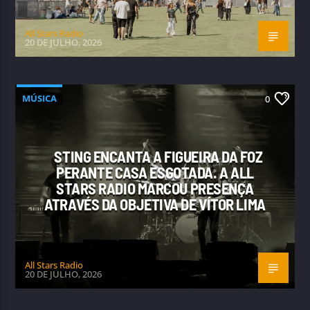
All Stars Radio
20 DE JULHO, 2026
MÚSICA
0
STING ENCANTA A FIGUEIRA DA FOZ
PERANTE CASA ESGOTADA. A ALL
STARS RADIO MARCOU PRESENÇA
ATRAVÉS DA OBJETIVA DE VÍTOR LIMA
All Stars Radio
20 DE JULHO, 2026