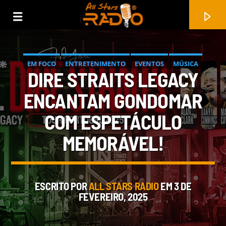
EM FOCO
ENTRETENIMENTO
EVENTOS
MÚSICA
DIRE STRAITS LEGACY
MÚSICA AO VIVO
NACIONAL
NOTÍCIAS
ENCANTAM GONDOMAR
PROMOÇÃO DE ARTISTA
REPORTAGEM FOTOGRÁFICA
COM ESPETÁCULO
MEMORÁVEL!
ESCRITO POR
ALL STARS RADIO
EM 3 DE
FAIXA ATUAL
FEVEREIRO, 2025
LEGION OF THE SILENT BUTCHERS
VEHEMENCE ABYSS