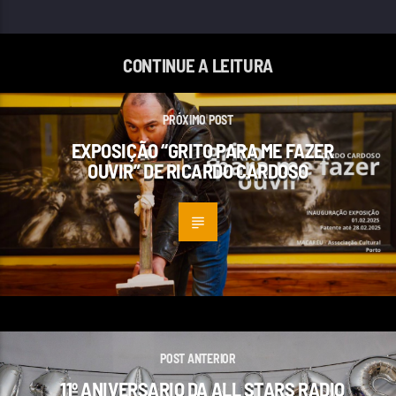
CONTINUE A LEITURA
PRÓXIMO POST
EXPOSIÇÃO “GRITO PARA ME FAZER
OUVIR” DE RICARDO CARDOSO
POST ANTERIOR
11º ANIVERSARIO DA ALL STARS RADIO