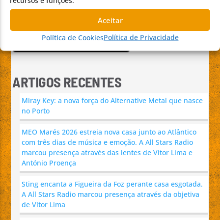
recursos e funções.
APP ALL STARS RADIO
Aceitar
Política de Cookies
Política de Privacidade
ARTIGOS RECENTES
Miray Key: a nova força do Alternative Metal que nasce
no Porto
MEO Marés 2026 estreia nova casa junto ao Atlântico
com três dias de música e emoção. A All Stars Radio
marcou presença através das lentes de Vítor Lima e
António Proença
Sting encanta a Figueira da Foz perante casa esgotada.
A All Stars Radio marcou presença através da objetiva
de Vítor Lima