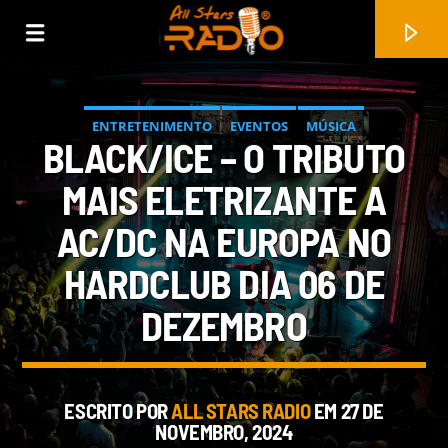
ENTRETENIMENTO
EVENTOS
MÚSICA
BLACK/ICE – O TRIBUTO
MÚSICA AO VIVO
NOTÍCIAS
PROMOÇÃO DE ARTISTA
MAIS ELETRIZANTE A
REPORTAGEM FOTOGRÁFICA
AC/DC NA EUROPA NO
HARDCLUB DIA 06 DE
DEZEMBRO
FAIXA ATUAL
ESCRITO POR
ALL STARS RADIO
EM 27 DE
KUIAMA
NOVEMBRO, 2024
ELECTRIC LIGHT ORCHESTRA