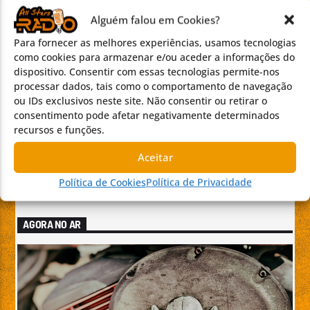
“FASES DO AMOR” e afirma-se como uma das novas vozes
Alguém falou em Cookies?
do R&B português
Para fornecer as melhores experiências, usamos tecnologias
ROSY NUNES
em
Requiem – In memoriam por Pedro
como cookies para armazenar e/ou aceder a informações do
dispositivo. Consentir com essas tecnologias permite-nos
Teixeira da Silva
processar dados, tais como o comportamento de navegação
Ana Cristina Silva
em
Guizolas From Hell: o prodígio
ou IDs exclusivos neste site. Não consentir ou retirar o
português que chega às finais europeias do TMF –
consentimento pode afetar negativamente determinados
recursos e funções.
European Music Contest
Aceitar
Pedro Teixeira da Silva
em
Requiem – In memoriam por
Pedro Teixeira da Silva
Política de Cookies
Política de Privacidade
AGORA NO AR