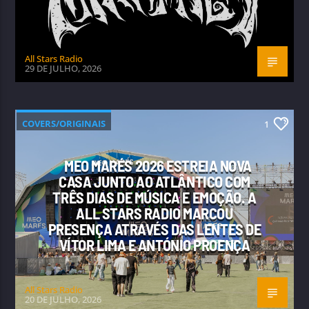
All Stars Radio
29 DE JULHO, 2026
COVERS/ORIGINAIS
1
MEO MARÉS 2026 ESTREIA NOVA
CASA JUNTO AO ATLÂNTICO COM
TRÊS DIAS DE MÚSICA E EMOÇÃO. A
ALL STARS RADIO MARCOU
PRESENÇA ATRAVÉS DAS LENTES DE
VÍTOR LIMA E ANTÓNIO PROENÇA
All Stars Radio
20 DE JULHO, 2026