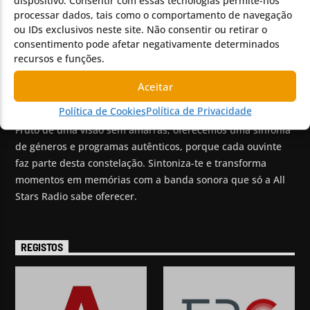
dispositivo. Consentir com essas tecnologias permite-nos
processar dados, tais como o comportamento de navegação
Discos Pedidos
ou IDs exclusivos neste site. Não consentir ou retirar o
Vídeos
consentimento pode afetar negativamente determinados
Promoção de Bandas
recursos e funções.
Aceitar
SOBRE NÓS
Política de Cookies
Política de Privacidade
Fruto de uma visão sem amarras, oferecemos uma sinfonia
de géneros e programas autênticos, porque cada ouvinte
faz parte desta constelação. Sintoniza-te e transforma
momentos em memórias com a banda sonora que só a All
Stars Radio sabe oferecer.
REGISTOS