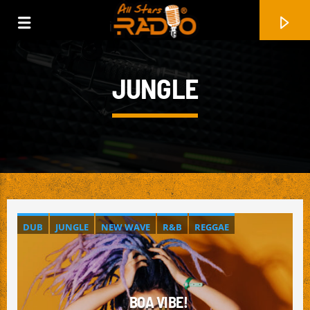
JUNGLE
DUB
JUNGLE
NEW WAVE
R&B
REGGAE
ROCKSTEADY
SKA
FAIXA ATUAL
SAM FELDT & THE HIM FT. ANGI3
MIDNIGHT HEARTS
BOA VIBE!