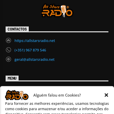
CONTACTOS
https://allstarsradio.net
(+351) 967 879 546
geral@allstarsradio.net
MENU
Início
Programas
Alguém falou em Cookies?
Eventos
Para fornecer as melhores experiências, usamos tecnologias
Magazine
como cookies para armazenar e/ou aceder a informações do
Chat