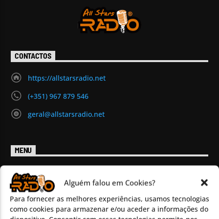
CONTACTOS
https://allstarsradio.net
(+351) 967 879 546
geral@allstarsradio.net
MENU
Início
Programas
Alguém falou em Cookies?
Eventos
Para fornecer as melhores experiências, usamos tecnologias
Magazine
como cookies para armazenar e/ou aceder a informações do
Chat