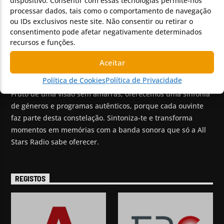
dispositivo. Consentir com essas tecnologias permite-nos
processar dados, tais como o comportamento de navegação
Discos Pedidos
ou IDs exclusivos neste site. Não consentir ou retirar o
Vídeos
consentimento pode afetar negativamente determinados
Promoção de Bandas
recursos e funções.
Aceitar
SOBRE NÓS
Política de Cookies
Política de Privacidade
Fruto de uma visão sem amarras, oferecemos uma sinfonia
de géneros e programas autênticos, porque cada ouvinte
faz parte desta constelação. Sintoniza-te e transforma
momentos em memórias com a banda sonora que só a All
Stars Radio sabe oferecer.
REGISTOS