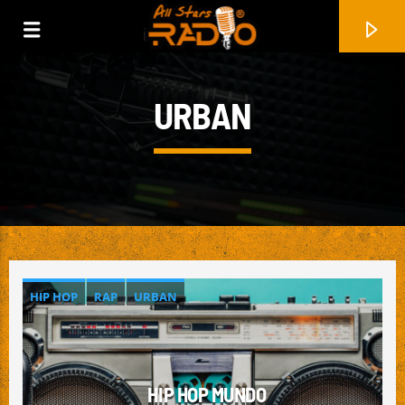
URBAN
HIP HOP
RAP
URBAN
FAIXA ATUAL
DECEMBER
COLLECTIVE SOUL
HIP HOP MUNDO