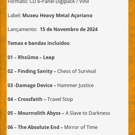
Formato: CD 6-Panel Digipack / Vinil
Label:
Museu Heavy Metal Açoriano
Lançamento:
15 de
Novembro de 2024
Temas e bandas incluidos
:
01 –
Rhεûmα
– Leap
02 –
Finding Sanity
–
Chess of Survival
03 -Damage Device –
Hammer Justice
04 – Crossfaith –
Travel Stop
05 – Mournolith Abyss –
A Slave to Darkness
06 –
The Absolute End
–
Mirror of Time