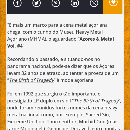
“E mais um marco para a cena metal açoriana
chega, com o cunho do Museu Heavy Metal
Açoriano (MHMA), o aguardado “
Azores & Metal
Emissão da All Stars Radio
Vol. #4
“.
Recordando o passado, e situando-nos no
panorama nacional, pode-se dizer que os Açores
levam 32 anos de atraso, ao tentar a proeza de um
“
The Birth of Tragedy
” à moda açoriana.
Foi em 1992 que surgiu o tão importante e
prestigiado LP duplo em vinil “
The Birth of Tragedy
“,
onde foram reunidos fortes nomes da cena heavy
metal nacional como, por exemplo, Sacred Sin,
Extreme Unction, Thormenthor, Morbid God (mais
tarde Moonspell), Genocide, Decayed, entre muitas