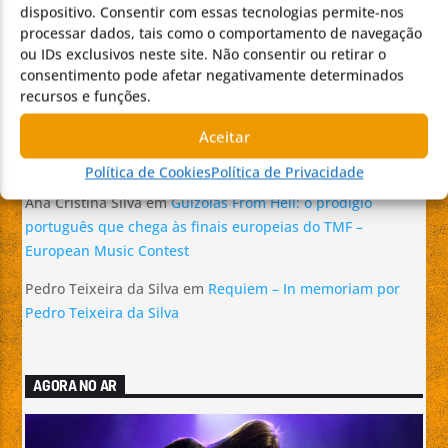
dispositivo. Consentir com essas tecnologias permite-nos
Stars Radio
processar dados, tais como o comportamento de navegação
ou IDs exclusivos neste site. Não consentir ou retirar o
Sandra Mendonça
em
Diogo Barbosa prepara novo álbum
consentimento pode afetar negativamente determinados
“FASES DO AMOR” e afirma-se como uma das novas vozes
recursos e funções.
do R&B português
Aceitar
ROSY NUNES
em
Requiem – In memoriam por Pedro
Teixeira da Silva
Política de Cookies
Política de Privacidade
Ana Cristina Silva
em
Guizolas From Hell: o prodígio
português que chega às finais europeias do TMF –
European Music Contest
Pedro Teixeira da Silva
em
Requiem – In memoriam por
Pedro Teixeira da Silva
AGORA NO AR