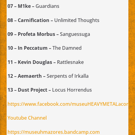
07 –
M1ke
–
Guardians
08 –
Carnification
–
Unlimited Thoughts
09 –
Profeta Morbus
–
Sanguessuga
10 –
In Peccatum
–
The Damned
11 –
Kevin Douglas
–
Rattlesnake
12 –
Aemaerth
–
Serpents of Irkalla
13 –
Dust Project
–
Locus Horrendus
https://www.facebook.com/museuHEAVYMETALacoria
Youtube Channel
https://museuhmazores.bandcamp.com