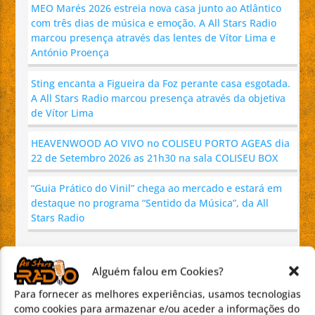
MEO Marés 2026 estreia nova casa junto ao Atlântico
com três dias de música e emoção. A All Stars Radio
marcou presença através das lentes de Vítor Lima e
António Proença
Sting encanta a Figueira da Foz perante casa esgotada.
A All Stars Radio marcou presença através da objetiva
de Vítor Lima
HEAVENWOOD AO VIVO no COLISEU PORTO AGEAS dia
22 de Setembro 2026 as 21h30 na sala COLISEU BOX
“Guia Prático do Vinil” chega ao mercado e estará em
destaque no programa “Sentido da Música”, da All
Stars Radio
COMENTÁRIOS RECENTES
Alguém falou em Cookies?
Brito
em
“Guia Prático do Vinil” chega ao mercado e estará
Para fornecer as melhores experiências, usamos tecnologias
como cookies para armazenar e/ou aceder a informações do
em destaque no programa “Sentido da Música”, da All