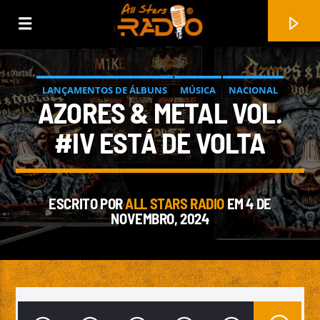
LANÇAMENTOS DE ÁLBUNS
MÚSICA
NACIONAL
AZORES & METAL VOL.
NOTÍCIAS
#IV ESTÁ DE VOLTA
ESCRITO POR
ALL STARS RADIO
EM 4 DE
NOVEMBRO, 2024
FAIXA ATUAL
HELL'S THORNS ATTACK
ID GROG