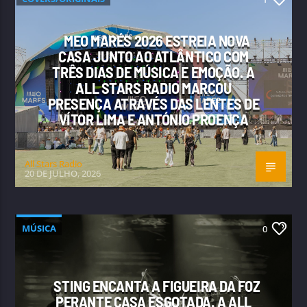
MEO MARÉS 2026 ESTREIA NOVA
CASA JUNTO AO ATLÂNTICO COM
TRÊS DIAS DE MÚSICA E EMOÇÃO. A
ALL STARS RADIO MARCOU
PRESENÇA ATRAVÉS DAS LENTES DE
VÍTOR LIMA E ANTÓNIO PROENÇA
All Stars Radio
20 DE JULHO, 2026
MÚSICA
0
STING ENCANTA A FIGUEIRA DA FOZ
PERANTE CASA ESGOTADA. A ALL