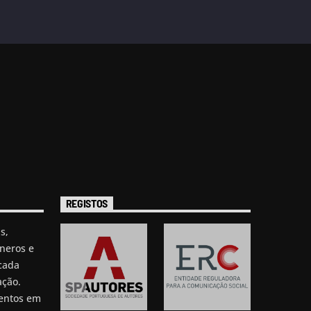
REGISTOS
s,
neros e
cada
ação.
mentos em