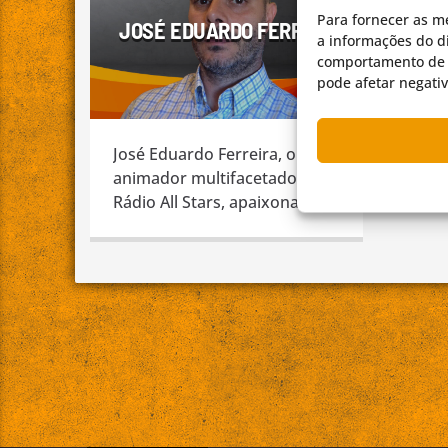
Para fornecer as m
JOSÉ EDUARDO FERREIRA
a informações do di
comportamento de n
pode afetar negati
José Eduardo Ferreira, o
animador multifacetado da
Rádio All Stars, apaixonado
pela música, banda
desenhada, e treinador de
basquetebol. Um homem
cuja paixão e dedicação se
refletem em cada aspeto da
sua vida, desde o animado
programa Sons da Lua até
aos campos de basquete.