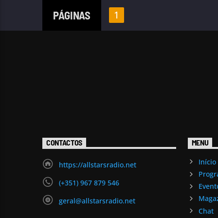
PÁGINAS
1
CONTACTOS
MENU
Início
https://allstarsradio.net
Prog
(+351) 967 879 546
Event
Maga
geral@allstarsradio.net
Chat