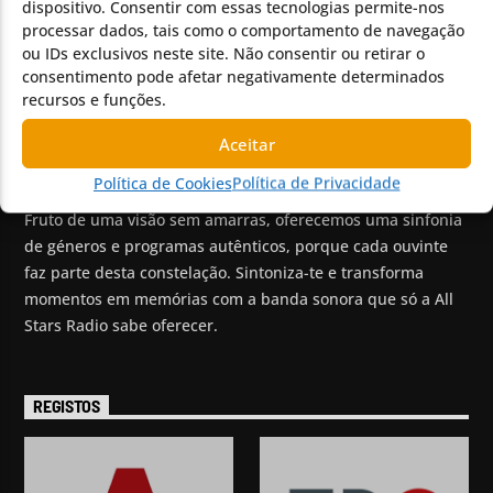
dispositivo. Consentir com essas tecnologias permite-nos
Chat
processar dados, tais como o comportamento de navegação
Discos Pedidos
ou IDs exclusivos neste site. Não consentir ou retirar o
Vídeos
consentimento pode afetar negativamente determinados
Promoção de Bandas
recursos e funções.
Aceitar
SOBRE NÓS
Política de Cookies
Política de Privacidade
Fruto de uma visão sem amarras, oferecemos uma sinfonia
de géneros e programas autênticos, porque cada ouvinte
faz parte desta constelação. Sintoniza-te e transforma
momentos em memórias com a banda sonora que só a All
Stars Radio sabe oferecer.
REGISTOS