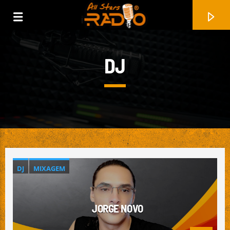
DJ
DJ
MIXAGEM
FAIXA ATUAL
JORGE NOVO
TURNING STONES (MIND AGAINST REMIX)
CHRISTOPHER M. TAYLOR