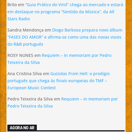
Brito
em
“Guia Prático do Vinil” chega ao mercado e estará
em destaque no programa “Sentido da Música”, da All
Stars Radio
Sandra Mendonça
em
Diogo Barbosa prepara novo álbum
“FASES DO AMOR” e afirma-se como uma das novas vozes
do R&B português
ROSY NUNES
em
Requiem – In memoriam por Pedro
Teixeira da Silva
Ana Cristina Silva
em
Guizolas From Hell: o prodígio
português que chega às finais europeias do TMF –
European Music Contest
Pedro Teixeira da Silva
em
Requiem – In memoriam por
Pedro Teixeira da Silva
AGORA NO AR