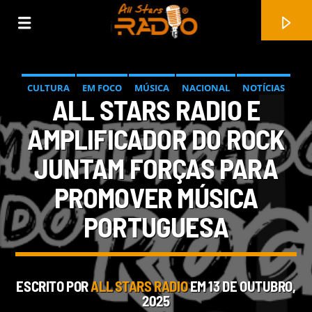
CULTURA
EM FOCO
MÚSICA
NACIONAL
NOTÍCIAS
ALL STARS RADIO E
PARCERIAS
AMPLIFICADOR DO ROCK
JUNTAM FORÇAS PARA
PROMOVER MÚSICA
PORTUGUESA
FAIXA ATUAL
ESCRITO POR
ALL STARS RADIO
EM 13 DE OUTUBRO,
ALL ARISE!
2025
THE DECEMBERISTS