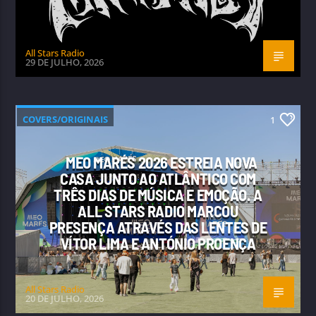
All Stars Radio
29 DE JULHO, 2026
COVERS/ORIGINAIS
1
MEO MARÉS 2026 ESTREIA NOVA
CASA JUNTO AO ATLÂNTICO COM
TRÊS DIAS DE MÚSICA E EMOÇÃO. A
ALL STARS RADIO MARCOU
PRESENÇA ATRAVÉS DAS LENTES DE
VÍTOR LIMA E ANTÓNIO PROENÇA
All Stars Radio
20 DE JULHO, 2026