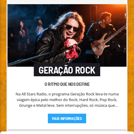
GERAÇÃO ROCK
O RITMO QUE NOS DEFINE
Na All Stars Radio, o programa Geração Rock leva-te numa
viagem épica pelo melhor do Rock, Hard Rock, Pop Rock,
Grunge e Metal leve. Sem interrupções, só música que
define gerações e estilos, unindo clássicos e novidades em
uma playlist vibrante e envolvente.
MAIS INFORMAÇÕES