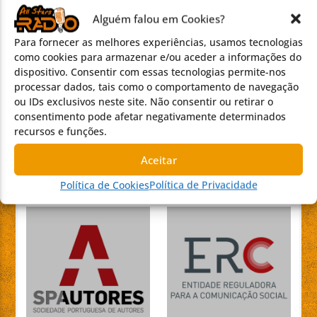
Alguém falou em Cookies?
A SEGUIR
Para fornecer as melhores experiências, usamos tecnologias
como cookies para armazenar e/ou aceder a informações do
RAMPA
dispositivo. Consentir com essas tecnologias permite-nos
20:00
processar dados, tais como o comportamento de navegação
ou IDs exclusivos neste site. Não consentir ou retirar o
JAIMAO…UM PHODCAST
consentimento pode afetar negativamente determinados
22:00
recursos e funções.
Aceitar
REGISTOS
Política de Cookies
Política de Privacidade