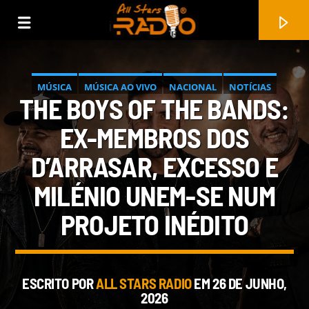
MÚSICA
MÚSICA AO VIVO
NACIONAL
NOTÍCIAS
THE BOYS OF THE BANDS:
PROGRAMA SENTIDO DA MUSICA
PROMOÇÃO DE ARTISTA
EX-MEMBROS DOS
D’ARRASAR, EXCESSO E
MILÉNIO UNEM-SE NUM
PROJETO INÉDITO
FAIXA ATUAL
ESCRITO POR
ALL STARS RADIO
EM 26 DE JUNHO,
CROW ME
2026
GOGO