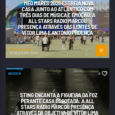
MEO MARÉS 2026 ESTREIA NOVA
CASA JUNTO AO ATLÂNTICO COM
TRÊS DIAS DE MÚSICA E EMOÇÃO. A
ALL STARS RADIO MARCOU
PRESENÇA ATRAVÉS DAS LENTES DE
VÍTOR LIMA E ANTÓNIO PROENÇA
All Stars Radio
20 DE JULHO, 2026
MÚSICA
0
STING ENCANTA A FIGUEIRA DA FOZ
PERANTE CASA ESGOTADA. A ALL
STARS RADIO MARCOU PRESENÇA
ATRAVÉS DA OBJETIVA DE VÍTOR LIMA