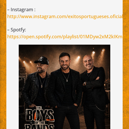
– Instagram :
http://www.instagram.com/exitosportugueses.oficial
– Spotfy:
https://open.spotify.com/playlist/01MDyw2xM2kIKm8