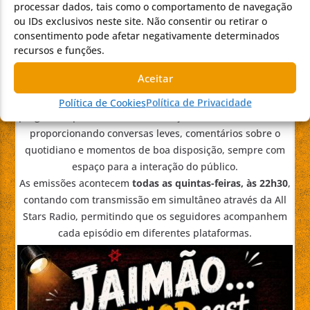
processar dados, tais como o comportamento de navegação
JAIMAO…UM PHODCAST
ou IDs exclusivos neste site. Não consentir ou retirar o
consentimento pode afetar negativamente determinados
recursos e funções.
Aceitar
Sob o lema
"O PHODcast com cara, voz e atitude"
, o
Política de Cookies
Política de Privacidade
programa aposta numa comunicação informal e autêntica,
proporcionando conversas leves, comentários sobre o
quotidiano e momentos de boa disposição, sempre com
espaço para a interação do público.
As emissões acontecem
todas as quintas-feiras, às 22h30
,
contando com transmissão em simultâneo através da All
Stars Radio, permitindo que os seguidores acompanhem
cada episódio em diferentes plataformas.