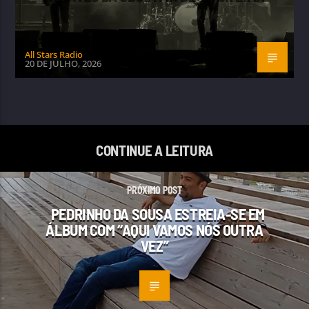
All Stars Radio
20 DE JULHO, 2026
CONTINUE A LEITURA
PRÓXIMO POST
PEDRINHO DA SOUSA ESTREIA-SE EM
ÁLBUM COM “AQUI VAMOS NÓS OUTRA
VEZ”